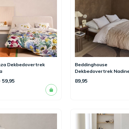
nza Dekbedovertrek
Beddinghouse
sa
Dekbedovertrek Nadin
5
59,95
89,95