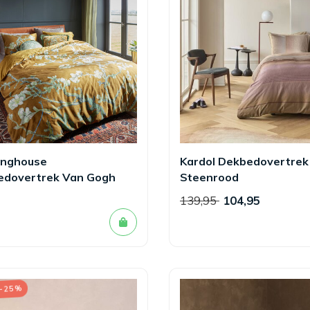
inghouse
Kardol Dekbedovertrek
edovertrek Van Gogh
Steenrood
oming Oker
139,95
104,95
 -25%