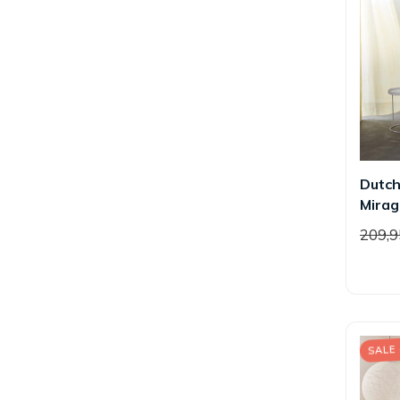
Dutch
Mirag
209,
SALE