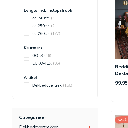
Lengte incl. Instopstrook
ca 240cm
(3)
ca 250cm
(2)
ca 260cm
(177)
Keurmerk
GOTS
(46)
OEKO-TEX
(95)
Bedd
Dekb
Artikel
Bloss
99,95
Dekbedovertrek
(166)
Categorieën
SALE
Dekbedovertrekken