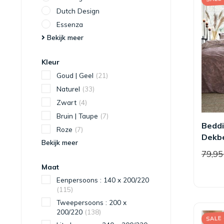
Dutch Design
Essenza
Bekijk meer
Kleur
Goud | Geel
(21)
Naturel
(33)
Zwart
(4)
Bruin | Taupe
(7)
Bedd
Roze
(7)
Dekbe
Bekijk meer
79,9
Maat
Eenpersoons : 140 x 200/220
(115)
Tweepersoons : 200 x
200/220
(138)
SALE