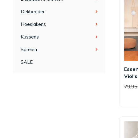
Dekbedden
Hoeslakens
Kussens
Spreien
SALE
Esse
Violi
79,9