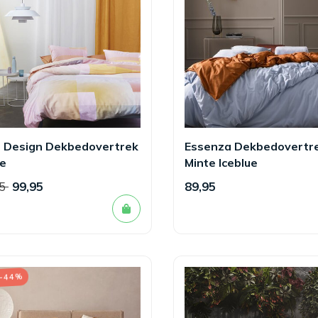
 Design Dekbedovertrek
Essenza Dekbedovertr
e
Minte Iceblue
95
99,95
89,95
 -44%