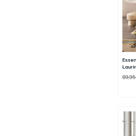
Esse
Lauri
89,9