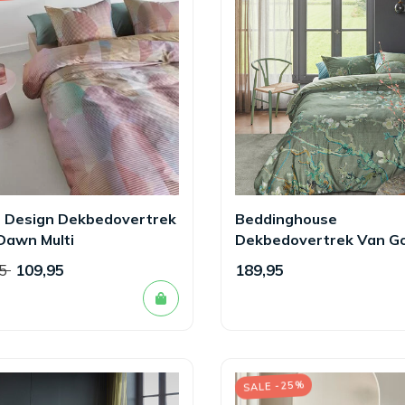
 Design Dekbedovertrek
Beddinghouse
Dawn Multi
Dekbedovertrek Van G
Blossoming Groen
95
109,95
189,95
SALE -25%