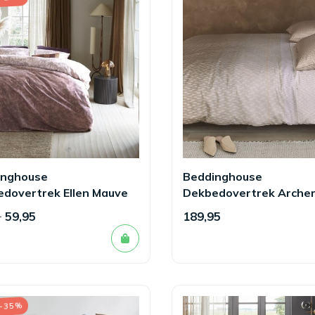
inghouse
Beddinghouse
dovertrek Ellen Mauve
Dekbedovertrek Arche
5
59,95
189,95
 -35%