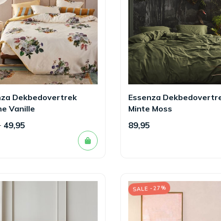
nza Dekbedovertrek
Essenza Dekbedovertr
ne Vanille
Minte Moss
5
49,95
89,95
SALE -27%