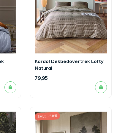
ek
Kardol Dekbedovertrek Lofty
Natural
79,95
SALE -50%