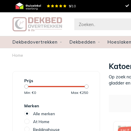
Snelle levering
9
/10
Achteraf betalen
Dekbedovertrekken
Dekbedden
Hoeslake
Home
Katoe
Op zoek na
Prijs
gladder en
Min: €
0
Max: €
250
Merken
Alle merken
At Home
Beddinghouse
SALE