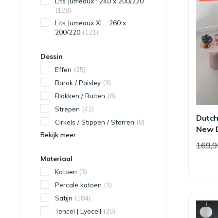
Lits Jumeaux : 240 x 200/220
(128)
Lits Jumeaux XL : 260 x
200/220
(121)
Dessin
Effen
(25)
Barok / Paisley
(3)
Blokken / Ruiten
(8)
Strepen
(42)
Dutch
Cirkels / Stippen / Sterren
(8)
New 
Bekijk meer
169,
Materiaal
Katoen
(3)
Percale katoen
(1)
Satijn
(184)
Tencel | Lyocell
(20)