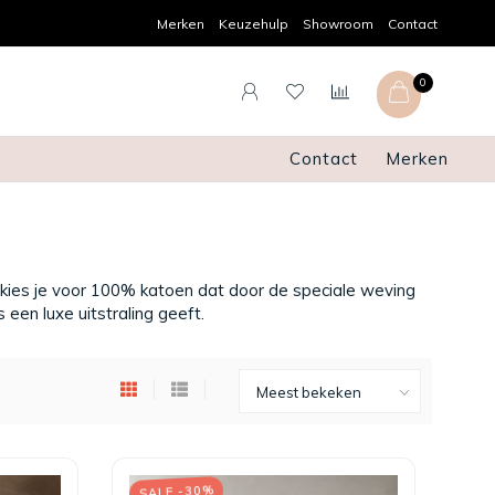
nden en retourneren
Snelle levering
Merken
Keuzehulp
Showroom
Contact
0
Contact
Merken
kies je voor 100% katoen dat door de speciale weving
een luxe uitstraling geeft.
SALE -30%