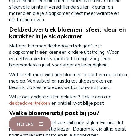
Op zoek naar een bloemen dekbedovertrek? Ontdek
sfeervolle prints in verschillende stijlen, kleuren en
materialen die je slaapkamer direct meer warmte en
uitstraling geven.
Dekbedovertrek bloemen: sfeer, kleur en
karakter in je slaapkamer
Met een bloemen dekbedovertrek geef je je
slaapkamer in één keer een andere uitstraling. Waar
een effen overtrek vooral rust brengt, zorgt een
bloemendessin juist voor sfeer en levendigheid.
✕
Twijfel je welk dekbedovertrek bij je
Wat ik zelf mooi vind aan bloemen: je kunt er alle kanten
past?
mee op. Van subtiel en rustig tot uitgesproken en
Ik help je graag op weg.
kleurrijk. Zo kies je precies wat bij jouw stijl past.
Vraag advies
Wil je ook andere stijlen bekijken? Bekijk dan alle
dekbedovertrekken
en ontdek wat bij je past.
Welke bloemenstijl past bij jou?
Bloemen zijn er in veel verschillende stijlen. En juist dat
FILTERS
maakt het soms lastig kiezen. Daarom kijk ik altijd eerst
naar wat je wilt uitstralen in je slaapkamer.