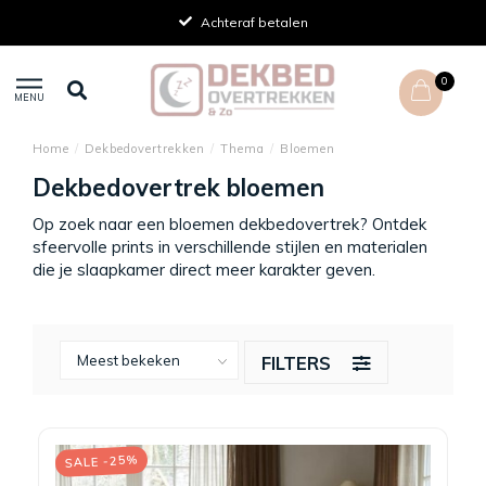
Achteraf betalen
0
MENU
Home
/
Dekbedovertrekken
/
Thema
/
Bloemen
Dekbedovertrek bloemen
Op zoek naar een bloemen dekbedovertrek? Ontdek
sfeervolle prints in verschillende stijlen en materialen
die je slaapkamer direct meer karakter geven.
FILTERS
SALE -25%