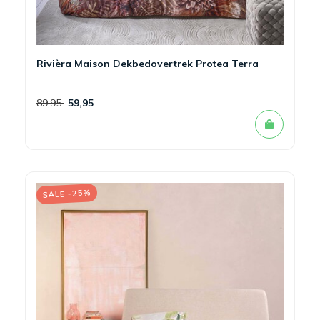
Rivièra Maison Dekbedovertrek Protea Terra
89,95
59,95
SALE -25%