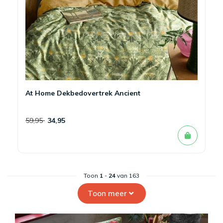
At Home Dekbedovertrek Ancient
59,95
34,95
Toon
1
-
24
van 163
Toon meer