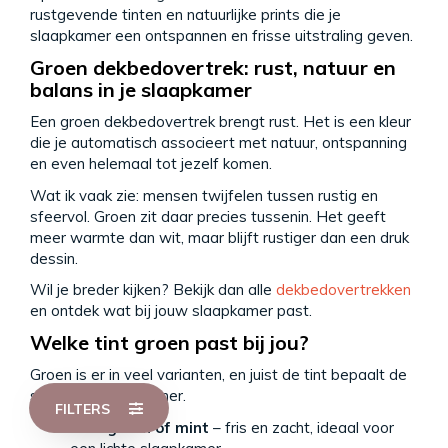
rustgevende tinten en natuurlijke prints die je
slaapkamer een ontspannen en frisse uitstraling geven.
Groen dekbedovertrek: rust, natuur en
balans in je slaapkamer
Een groen dekbedovertrek brengt rust. Het is een kleur
die je automatisch associeert met natuur, ontspanning
en even helemaal tot jezelf komen.
Wat ik vaak zie: mensen twijfelen tussen rustig en
sfeervol. Groen zit daar precies tussenin. Het geeft
✕
Twijfel je welk dekbedovertrek bij je
meer warmte dan wit, maar blijft rustiger dan een druk
past?
dessin.
Ik help je graag op weg.
Wil je breder kijken? Bekijk dan alle
dekbedovertrekken
en ontdek wat bij jouw slaapkamer past.
Vraag advies
Welke tint groen past bij jou?
Groen is er in veel varianten, en juist de tint bepaalt de
sfeer in je slaapkamer.
FILTERS
Lichtgroen of mint
– fris en zacht, ideaal voor