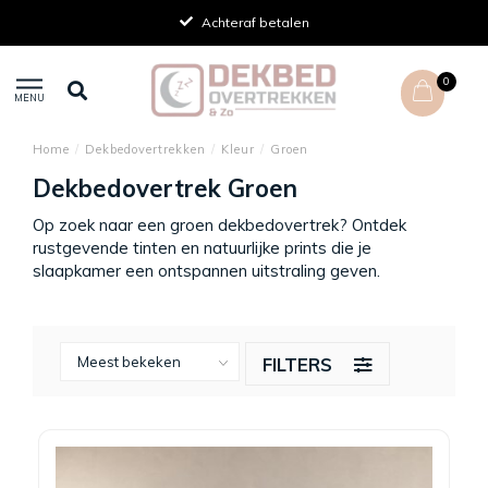
Achteraf betalen
0
MENU
Home
/
Dekbedovertrekken
/
Kleur
/
Groen
Dekbedovertrek Groen
Op zoek naar een groen dekbedovertrek? Ontdek
rustgevende tinten en natuurlijke prints die je
slaapkamer een ontspannen uitstraling geven.
FILTERS