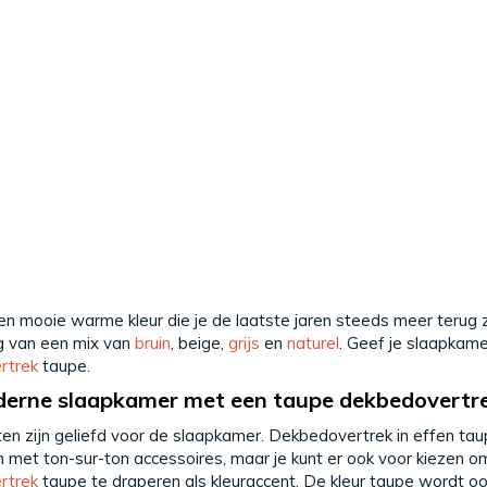
en mooie warme kleur die je de laatste jaren steeds meer terug zi
g van een mix van
bruin
, beige,
grijs
en
naturel
. Geef je slaapkame
rtrek
taupe.
erne slaapkamer met een taupe dekbedovertr
ten zijn geliefd voor de slaapkamer. Dekbedovertrek in effen taup
 met ton-sur-ton accessoires, maar je kunt er ook voor kiezen om
rtrek
taupe te draperen als kleuraccent. De kleur taupe wordt ook 