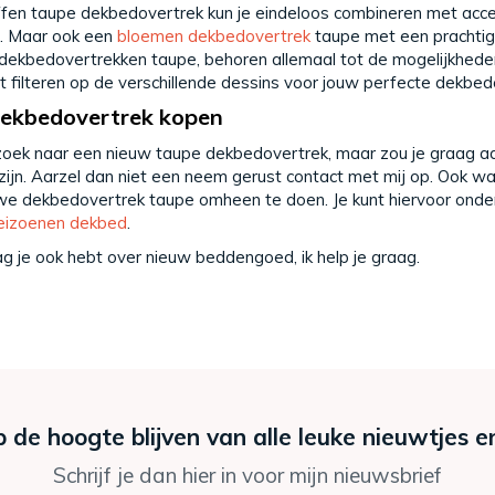
fen taupe dekbedovertrek kun je eindeloos combineren met access
is. Maar ook een
bloemen dekbedovertrek
taupe met een prachtige
dekbedovertrekken taupe, behoren allemaal tot de mogelijkheden. 
t filteren op de verschillende dessins voor jouw perfecte dekbed
ekbedovertrek kopen
zoek naar een nieuw taupe dekbedovertrek, maar zou je graag adv
zijn. Aarzel dan niet een neem gerust contact met mij op. Ook w
we dekbedovertrek taupe omheen te doen. Je kunt hiervoor onde
eizoenen dekbed
.
g je ook hebt over nieuw beddengoed, i
k help je graag.
p de hoogte blijven van alle leuke nieuwtjes e
Schrijf je dan hier in voor mijn nieuwsbrief