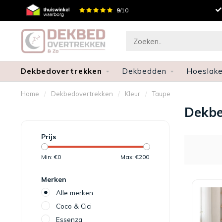
neren
Snelle levering
9
/10
Dekbedovertrekken
Dekbedden
Hoeslak
Home
/
Dekbedovertrekken
/
Kleur
/
Taupe
Dekbe
Prijs
Min: €
0
Max: €
200
Merken
Alle merken
Coco & Cici
Essenza