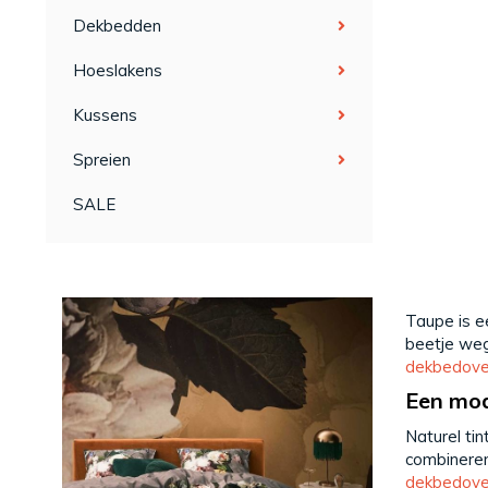
Dekbedden
Hoeslakens
Kussens
Spreien
SALE
Taupe is e
beetje we
dekbedove
Een mod
Naturel tin
combineren
dekbedove