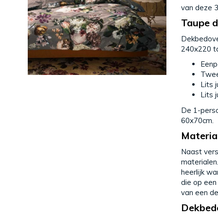
van deze 3 
Taupe d
Dekbedover
240x220 ta
Eenp
Twee
Lits
Lits
De 1-perso
60x70cm.
Materia
Naast vers
materialen
heerlijk w
die op ee
van een de
Dekbedo