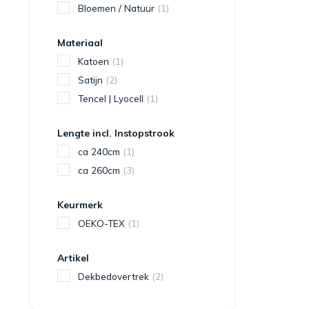
Bloemen / Natuur
(1)
Materiaal
Katoen
(1)
Satijn
(2)
Tencel | Lyocell
(1)
Lengte incl. Instopstrook
ca 240cm
(1)
ca 260cm
(3)
Keurmerk
OEKO-TEX
(1)
Artikel
Dekbedovertrek
(2)