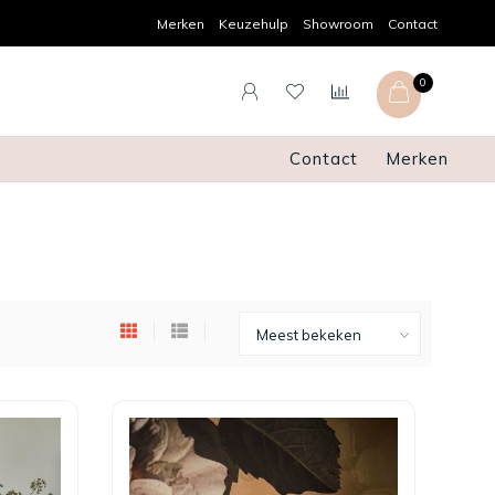
Gratis verzenden en retourneren
Merken
Keuzehulp
Showroom
Contact
0
Contact
Merken