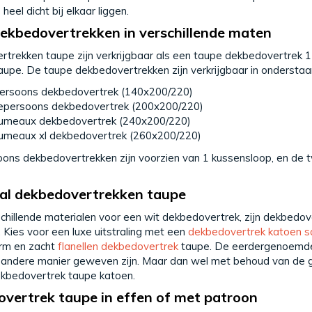
heel dicht bij elkaar liggen.
ekbedovertrekken in verschillende maten
trekken taupe zijn verkrijgbaar als een taupe dekbedovertrek 
upe. De taupe dekbedovertrekken zijn verkrijgbaar in ondersta
ersoons dekbedovertrek
(140x200/220)
persoons dekbedovertrek
(200x200/220)
 jumeaux dekbedovertrek
(240x200/220)
 jumeaux xl dekbedovertrek (260x200/220)
ons dekbedovertrekken zijn voorzien van 1 kussensloop, en d
al dekbedovertrekken taupe
chillende materialen voor een wit dekbedovertrek, zijn dekbedove
. Kies voor een luxe uitstraling met een
dekbedovertrek katoen sa
arm en zacht
flanellen dekbedovertrek
taupe. De eerdergenoemde 
n andere manier geweven zijn. Maar dan wel met behoud van d
kbedovertrek taupe katoen.
vertrek taupe in effen of met patroon