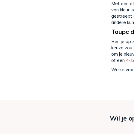
Met een ef
van kleur 
gestreept 
andere kun
Taupe d
Ben je op 
keuze zou 
om je nieu
of een
4-s
Welke vraa
Wil je o