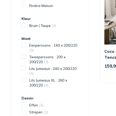
Rivièra Maison
Kleur
Bruin | Taupe
(3)
Maat
Eenpersoons : 140 x 200/220
(3)
Coco 
Tweepersoons : 200 x
Tence
200/220
(3)
159,9
Lits Jumeaux : 240 x 200/220
(3)
Lits Jumeaux XL : 260 x
200/220
(3)
Dessin
Effen
(1)
Strepen
(1)