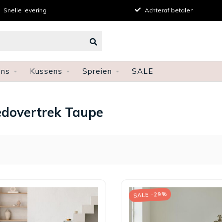
Achteraf betalen
Persoonlijk advies
ens
Kussens
Spreien
SALE
dovertrek Taupe
SALE -29%