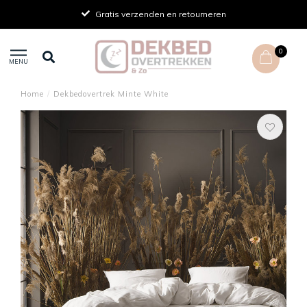
Gratis verzenden en retourneren
0
MENU
Home
/
Dekbedovertrek Minte White