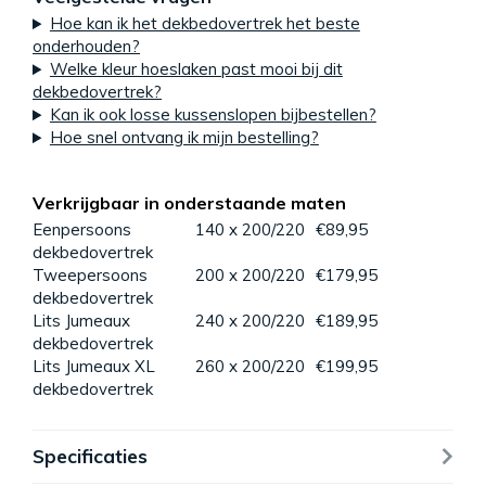
Hoe kan ik het dekbedovertrek het beste
onderhouden?
Welke kleur hoeslaken past mooi bij dit
dekbedovertrek?
Kan ik ook losse kussenslopen bijbestellen?
Hoe snel ontvang ik mijn bestelling?
Verkrijgbaar in onderstaande maten
Eenpersoons
140 x 200/220
€89,95
dekbedovertrek
Tweepersoons
200 x 200/220
€179,95
dekbedovertrek
Lits Jumeaux
240 x 200/220
€189,95
dekbedovertrek
Lits Jumeaux XL
260 x 200/220
€199,95
dekbedovertrek
Specificaties