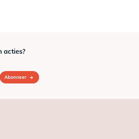
n acties?
Abonneer