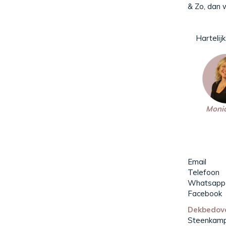
& Zo, dan w
Hartelijke
Moniq
Email
Telefoo
Whatsap
Facebook
Dekbedove
Steenkam