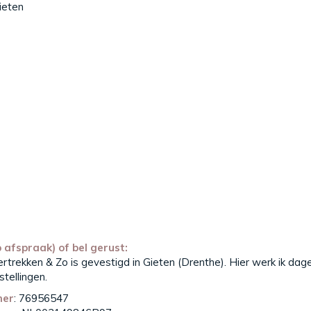
ieten
 afspraak) of bel gerust:
trekken & Zo is gevestigd in Gieten (Drenthe). Hier werk ik dagel
stellingen.
mer
: 76956547