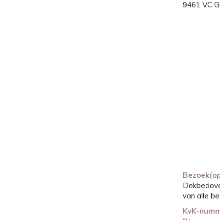
9461 VC G
Bezoek(op
Dekbedover
van alle be
KvK-num