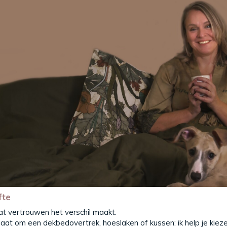
fte
dat vertrouwen het verschil maakt.
gaat om een dekbedovertrek, hoeslaken of kussen: ik help je kieze