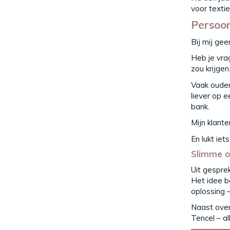
voor textie
Persoon
Bij mij gee
Heb je vra
zou krijgen
Vaak oudere
liever op 
bank.
Mijn klant
En lukt iet
Slimme o
Uit gespre
Het idee b
oplossing –
Naast overt
Tencel – a