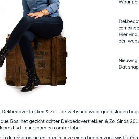
Waar per
Dekbedov
combinee
Hier vind
één webs
Nieuwsgie
Dat snap 
 Dekbedovertrekken & Zo – de webshop waar goed slapen begint
ique Bos, het gezicht achter Dekbedovertrekken & Zo. Sinds 201
ok praktisch, duurzaam en comfortabel.
r in de reisbranche en later in onze eigen beddenzaak wist ik één 