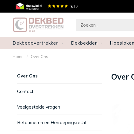
Gratis verzenden en retourneren
9
/10
Dekbedovertrekken
Dekbedden
Hoeslake
Home
/
Over Ons
Over 
Over Ons
Contact
Veelgestelde vragen
Retourneren en Herroepingsrecht