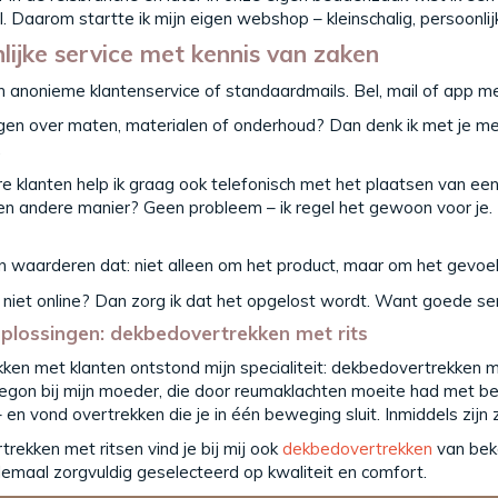
l. Daarom startte ik mijn eigen webshop – kleinschalig, persoonli
lijke service met kennis van zaken
n anonieme klantenservice of standaardmails. Bel, mail of app me g
gen over maten, materialen of onderhoud? Dan denk ik met je mee e
.
 klanten help ik graag ook telefonisch met het plaatsen van een be
een andere manier? Geen probleem – ik regel het gewoon voor je. Z
en waarderen dat: niet alleen om het product, maar om het gevoe
s niet online? Dan zorg ik dat het opgelost wordt. Want goede se
plossingen: dekbedovertrekken met rits
kken met klanten ontstond mijn specialiteit: dekbedovertrekken me
egon bij mijn moeder, die door reumaklachten moeite had met be
 en vond overtrekken die je in één beweging sluit. Inmiddels zijn
rekken met ritsen vind je bij mij ook
dekbedovertrekken
van beke
llemaal zorgvuldig geselecteerd op kwaliteit en comfort.