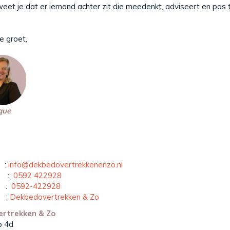
eet je dat er iemand achter zit die meedenkt, adviseert en pas te
 groet,
ue
 :
info@dekbedovertrekkenenzo.nl
n :
0592 422928
p :
0592-422928
 :
Dekbedovertrekken & Zo
rtrekken & Zo
p 4d