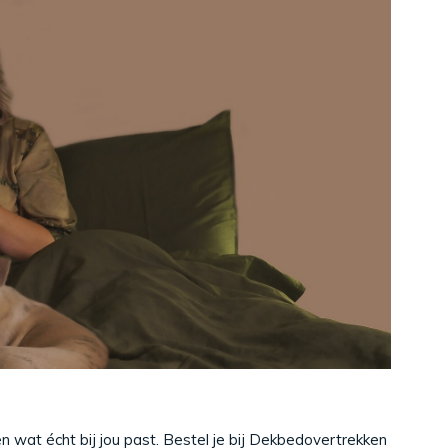
n wat écht bij jou past. Bestel je bij Dekbedovertrekken