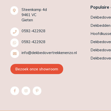
Populaire
Steenkamp 4d
9461 VC
Dekbedover
Gieten
Dekbedden
0592-422928
Hoofdkuss
0592-422928
Dekbedover
Dekbedover
info@dekbedovertrekkenenzo.nl
Dekbedover
Bezoek onze showroom