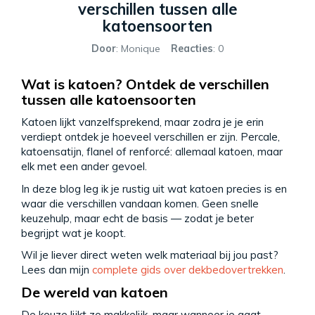
verschillen tussen alle
katoensoorten
Door
: Monique
Reacties
: 0
Wat is katoen? Ontdek de verschillen
tussen alle katoensoorten
Katoen lijkt vanzelfsprekend, maar zodra je je erin
verdiept ontdek je hoeveel verschillen er zijn. Percale,
katoensatijn, flanel of renforcé: allemaal katoen, maar
elk met een ander gevoel.
In deze blog leg ik je rustig uit wat katoen precies is en
waar die verschillen vandaan komen. Geen snelle
keuzehulp, maar echt de basis — zodat je beter
begrijpt wat je koopt.
Wil je liever direct weten welk materiaal bij jou past?
Lees dan mijn
complete gids over dekbedovertrekken
.
De wereld van katoen
De keuze lijkt zo makkelijk, maar wanneer je gaat