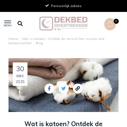
Persoonlijk advies
0
MENU
Home
/
Wat is katoen? Ontdek de verschillen tussen alle
katoensoorten
/
Blog
30
DEC
2025
Wat is katoen? Ontdek de