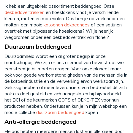
Ik heb een uitgebreid assortiment beddengoed. Onze
dekbedovertrekken
en hoeslakens vindt je verschillende
kleuren, maten en materialen. Dus ben je op zoek naar een
molton, een mooie
katoenen dekbedhoes
of een satijnen
overtrek met bijpassende hoeslakens? Wil je heerlijk
wegdromen onder een
dekbedovertrek van flanel
?
Duurzaam beddengoed
Duurzaamheid wordt een al groter begrip in onze
maatschappij. We zijn er ons allemaal van bewust dat we
een steentje bij moeten dragen. Voor onze planeet maar
ook voor goede werkomstandigheden van de mensen die in
de katoenindustrie en de verwerking ervan werkzaam zijn.
Gelukkig hebben al meer leveranciers van bedtextiel dit zich
ook als doel gesteld en zich aangesloten bij bijvoorbeeld
het BCI of de keurmerken GOTS of OEKO-TEX voor hun
producten hebben. Ondertussen kun je in mijn webshop een
mooie collectie
duurzaam beddengoed
kopen.
Anti-allergie beddengoed
Helaas hebben meerdere mensen last van allergieën door