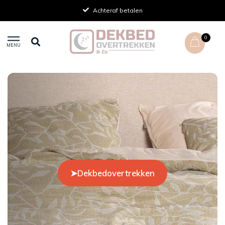
Achteraf betalen
0
MENU
➤Dekbedovertrekken