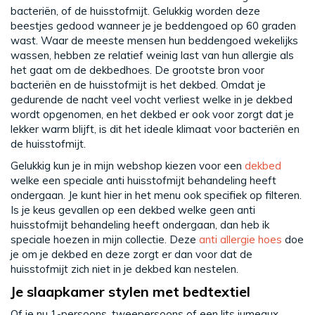
bacteriën, of de huisstofmijt. Gelukkig worden deze
beestjes gedood wanneer je je beddengoed op 60 graden
wast. Waar de meeste mensen hun beddengoed wekelijks
wassen, hebben ze relatief weinig last van hun allergie als
het gaat om de dekbedhoes. De grootste bron voor
bacteriën en de huisstofmijt is het dekbed. Omdat je
gedurende de nacht veel vocht verliest welke in je dekbed
wordt opgenomen, en het dekbed er ook voor zorgt dat je
lekker warm blijft, is dit het ideale klimaat voor bacteriën en
de huisstofmijt.
Gelukkig kun je in mijn webshop kiezen voor een
dekbed
welke een speciale anti huisstofmijt behandeling heeft
ondergaan. Je kunt hier in het menu ook specifiek op filteren.
Is je keus gevallen op een dekbed welke geen anti
huisstofmijt behandeling heeft ondergaan, dan heb ik
speciale hoezen in mijn collectie. Deze
anti allergie hoes
doe
je om je dekbed en deze zorgt er dan voor dat de
huisstofmijt zich niet in je dekbed kan nestelen.
Je slaapkamer stylen met bedtextiel
Of je nu 1-persoons, tweepersoons of een lits jumeaux