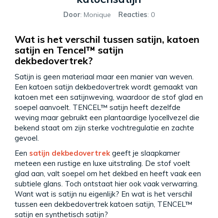
Door
: Monique
Reacties
: 0
Wat is het verschil tussen satijn, katoen
satijn en Tencel™ satijn
dekbedovertrek?
Satijn is geen materiaal maar een manier van weven.
Een katoen satijn dekbedovertrek wordt gemaakt van
katoen met een satijnweving, waardoor de stof glad en
soepel aanvoelt. TENCEL™ satijn heeft dezelfde
weving maar gebruikt een plantaardige lyocellvezel die
bekend staat om zijn sterke vochtregulatie en zachte
gevoel.
Een
satijn dekbedovertrek
geeft je slaapkamer
meteen een rustige en luxe uitstraling. De stof voelt
glad aan, valt soepel om het dekbed en heeft vaak een
subtiele glans. Toch ontstaat hier ook vaak verwarring.
Want wat is satijn nu eigenlijk? En wat is het verschil
tussen een dekbedovertrek katoen satijn, TENCEL™
satijn en synthetisch satijn?