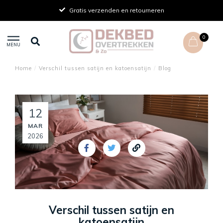
Gratis verzenden en retourneren
0
MENU
Home
/
Verschil tussen satijn en katoensatijn
/
Blog
12
MAR
2026
Verschil tussen satijn en
katoensatijn