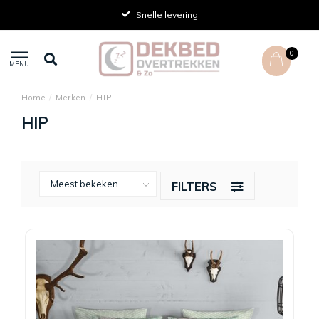
Snelle levering
0
MENU
Home
/
Merken
/
HIP
HIP
FILTERS