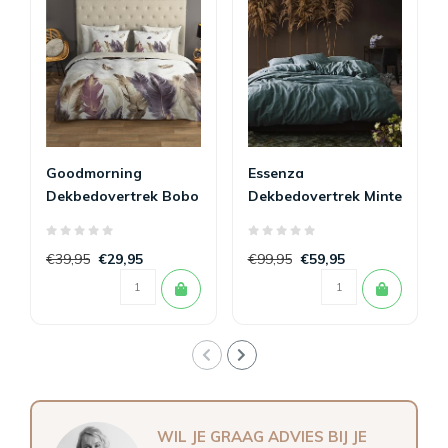
Goodmorning
Essenza
Dekbedovertrek Bobo
Dekbedovertrek Minte
140 x 200/220
Denim 140x200/220
€39,95
€29,95
€99,95
€59,95
WIL JE GRAAG ADVIES BIJ JE