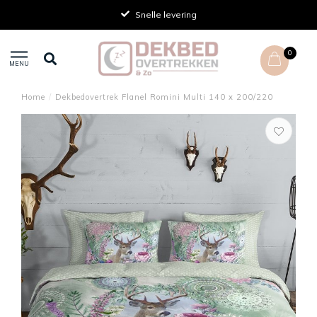
Snelle levering
0
MENU
Home
/
Dekbedovertrek Flanel Romini Multi 140 x 200/220