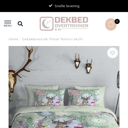
Snelle levering
0
MENU
Home
/
Dekbedovertrek Flanel Romini Multi