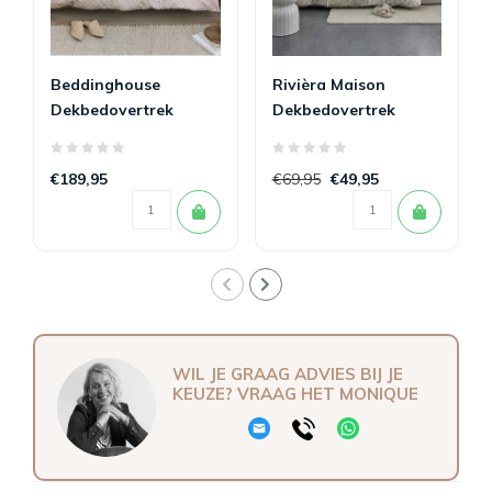
Beddinghouse
Rivièra Maison
Dekbedovertrek
Dekbedovertrek
Archer Sand
Ropes Taupe
€189,95
€69,95
€49,95
WIL JE GRAAG ADVIES BIJ JE
KEUZE? VRAAG HET MONIQUE