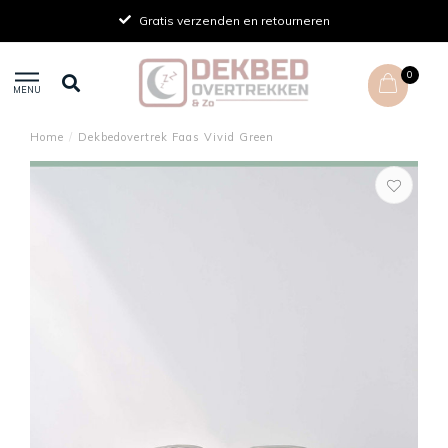
Gratis verzenden en retourneren
0
MENU
Home
/
Dekbedovertrek Faas Vivid Green