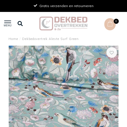
Gratis verzenden en retourneren
0
MENU
Home
/
Dekbedovertrek Aleste Surf Green