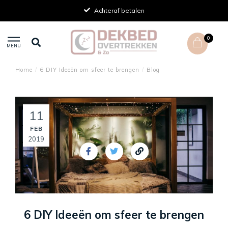
Achteraf betalen
0
MENU
Home
/
6 DIY Ideeën om sfeer te brengen
/
Blog
11
FEB
2019
6 DIY Ideeën om sfeer te brengen