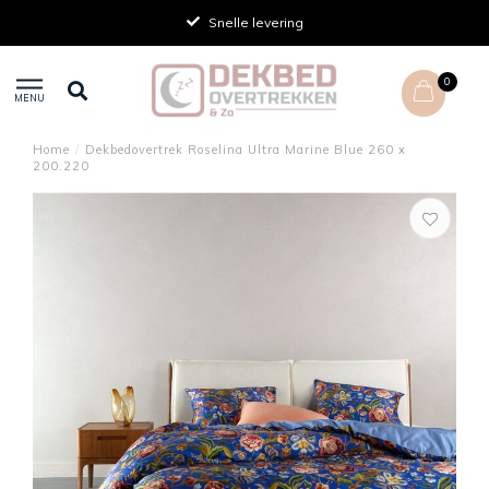
Snelle levering
0
MENU
Home
/
Dekbedovertrek Roselina Ultra Marine Blue 260 x
200.220