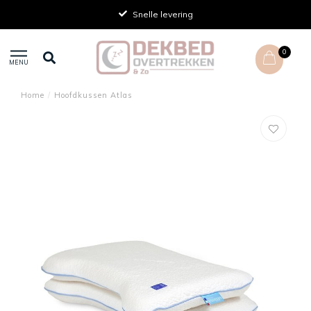
Snelle levering
0
MENU
Home
/
Hoofdkussen Atlas