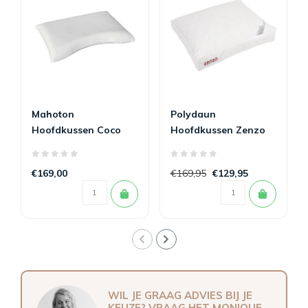
Mahoton
Polydaun
Hoofdkussen Coco
Hoofdkussen Zenzo
Cooling
Robyn 90%
€169,00
€169,95
€129,95
WIL JE GRAAG ADVIES BIJ JE
KEUZE? VRAAG HET MONIQUE