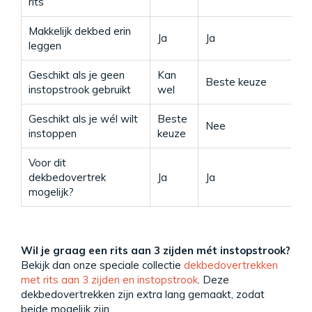
rits
Makkelijk dekbed erin
Ja
Ja
Ja
leggen
Geschikt als je geen
Kan
Beste keuze
K
instopstrook gebruikt
wel
Geschikt als je wél wilt
Beste
Nee
B
instoppen
keuze
Voor dit
N
dekbedovertrek
Ja
Ja
l
mogelijk?
Wil je graag een rits aan 3 zijden mét instopstrook?
Bekijk dan onze speciale collectie
dekbedovertrekken
met rits aan 3 zijden en instopstrook
. Deze
dekbedovertrekken zijn extra lang gemaakt, zodat
beide mogelijk zijn.