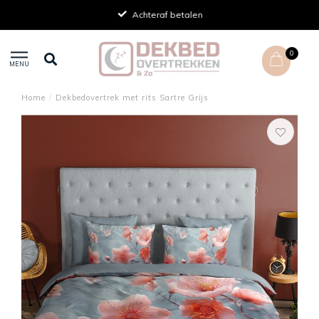
Achteraf betalen
0
MENU
Home
/
Dekbedovertrek met rits Sartre Grijs