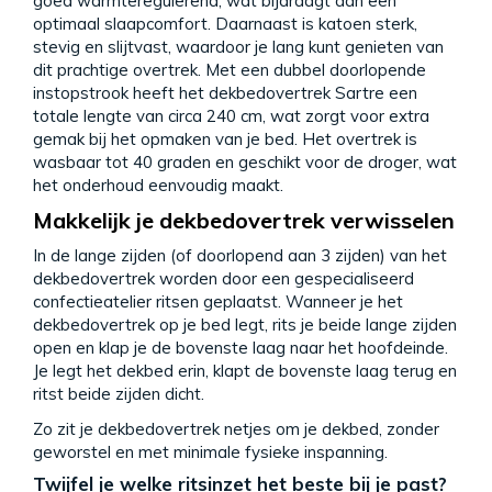
goed warmteregulerend, wat bijdraagt aan een
optimaal slaapcomfort. Daarnaast is katoen sterk,
stevig en slijtvast, waardoor je lang kunt genieten van
dit prachtige overtrek. Met een dubbel doorlopende
instopstrook heeft het dekbedovertrek Sartre een
totale lengte van circa 240 cm, wat zorgt voor extra
gemak bij het opmaken van je bed. Het overtrek is
wasbaar tot 40 graden en geschikt voor de droger, wat
het onderhoud eenvoudig maakt.
Makkelijk je dekbedovertrek verwisselen
In de lange zijden (of doorlopend aan 3 zijden) van het
dekbedovertrek worden door een gespecialiseerd
confectieatelier ritsen geplaatst. Wanneer je het
dekbedovertrek op je bed legt, rits je beide lange zijden
open en klap je de bovenste laag naar het hoofdeinde.
Je legt het dekbed erin, klapt de bovenste laag terug en
ritst beide zijden dicht.
Zo zit je dekbedovertrek netjes om je dekbed, zonder
geworstel en met minimale fysieke inspanning.
Twijfel je welke ritsinzet het beste bij je past?