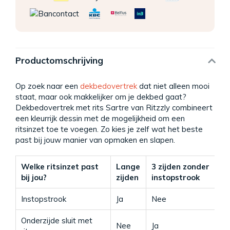
Productomschrijving
Op zoek naar een
dekbedovertrek
dat niet alleen mooi
staat, maar ook makkelijker om je dekbed gaat?
Dekbedovertrek met rits Sartre van Ritzzly combineert
een kleurrijk dessin met de mogelijkheid om een
ritsinzet toe te voegen. Zo kies je zelf wat het beste
past bij jouw manier van opmaken en slapen.
Welke ritsinzet past
Lange
3 zijden zonder
3
bij jou?
zijden
instopstrook
Instopstrook
Ja
Nee
Ja
Onderzijde sluit met
Nee
Ja
Ja