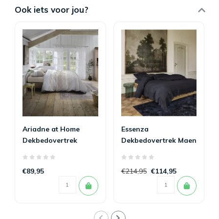
Ook iets voor jou?
Ariadne at Home
Essenza
Dekbedovertrek
Dekbedovertrek Maen
Mellow Zand 200 x
Nightblue 200 x
200/220
200/220
€89,95
€214,95
€114,95