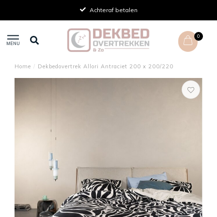
Achteraf betalen
0
MENU
Home
/
Dekbedovertrek Allori Antraciet 200 x 200/220