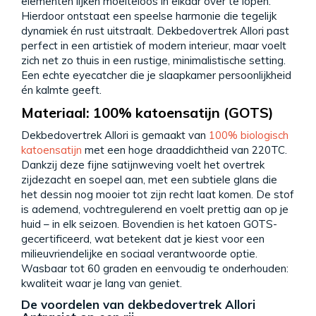
elementen lijken moeiteloos in elkaar over te lopen.
Hierdoor ontstaat een speelse harmonie die tegelijk
dynamiek én rust uitstraalt. Dekbedovertrek Allori past
perfect in een artistiek of modern interieur, maar voelt
zich net zo thuis in een rustige, minimalistische setting.
Een echte eyecatcher die je slaapkamer persoonlijkheid
én kalmte geeft.
Materiaal: 100% katoensatijn (GOTS)
Dekbedovertrek Allori is gemaakt van
100% biologisch
katoensatijn
met een hoge draaddichtheid van 220TC.
Dankzij deze fijne satijnweving voelt het overtrek
zijdezacht en soepel aan, met een subtiele glans die
het dessin nog mooier tot zijn recht laat komen. De stof
is ademend, vochtregulerend en voelt prettig aan op je
huid – in elk seizoen. Bovendien is het katoen GOTS-
gecertificeerd, wat betekent dat je kiest voor een
milieuvriendelijke en sociaal verantwoorde optie.
Wasbaar tot 60 graden en eenvoudig te onderhouden:
kwaliteit waar je lang van geniet.
De voordelen van dekbedovertrek Allori