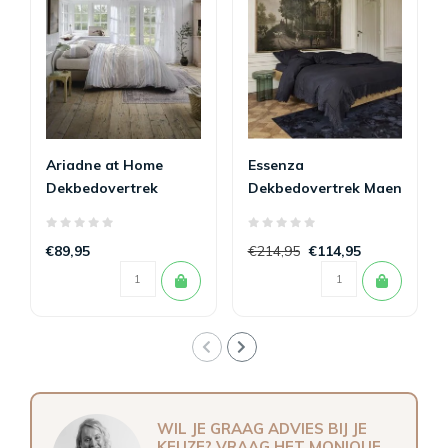
Ariadne at Home
Essenza
Dekbedovertrek
Dekbedovertrek Maen
Mellow Zand 200 x
Nightblue 200 x
200/220
200/220
€89,95
€214,95
€114,95
WIL JE GRAAG ADVIES BIJ JE
KEUZE? VRAAG HET MONIQUE