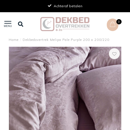
Achteraf betalen
0
MENU
Home
/
Dekbedovertrek Melipa Pale Purple 200 x 200/220