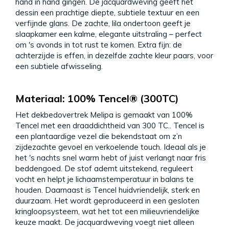
hand in hand gingen. De jacquardweving geeft het
dessin een prachtige diepte, subtiele textuur en een
verfijnde glans. De zachte, lila ondertoon geeft je
slaapkamer een kalme, elegante uitstraling – perfect
om 's avonds in tot rust te komen. Extra fijn: de
achterzijde is effen, in dezelfde zachte kleur paars, voor
een subtiele afwisseling.
Materiaal: 100% Tencel® (300TC)
Het dekbedovertrek Melipa is gemaakt van 100%
Tencel met een draaddichtheid van 300 TC.. Tencel is
een plantaardige vezel die bekendstaat om z’n
zijdezachte gevoel en verkoelende touch. Ideaal als je
het 's nachts snel warm hebt of juist verlangt naar fris
beddengoed. De stof ademt uitstekend, reguleert
vocht en helpt je lichaamstemperatuur in balans te
houden. Daarnaast is Tencel huidvriendelijk, sterk en
duurzaam. Het wordt geproduceerd in een gesloten
kringloopsysteem, wat het tot een milieuvriendelijke
keuze maakt. De jacquardweving voegt niet alleen