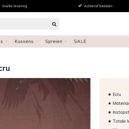
Snelle levering
Achteraf betalen
ns
Kussens
Spreien
SALE
cru
★ Ecru
★ Materia
★ Instopst
★ Totale 