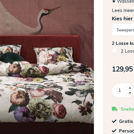
★ Wassen: 
Lees mee
Kies hier
2 Losse k
2 Los
129,95
Snelle
Gratis
Persoo