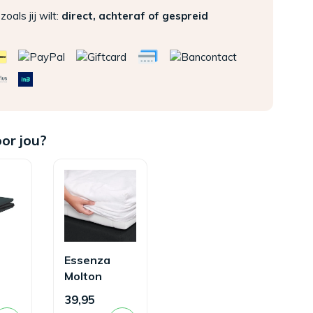
zoals jij wilt:
direct, achteraf of gespreid
oor jou?
Essenza
Molton
Hoeslaken
39,95
en