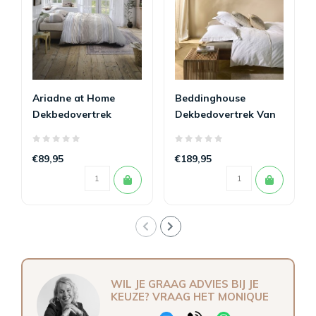
Ariadne at Home
Beddinghouse
Dekbedovertrek
Dekbedovertrek Van
Mellow Zand 200 x
Gogh Broderie Fleurie
200/220
200 x 200/220
€89,95
€189,95
WIL JE GRAAG ADVIES BIJ JE
KEUZE? VRAAG HET MONIQUE