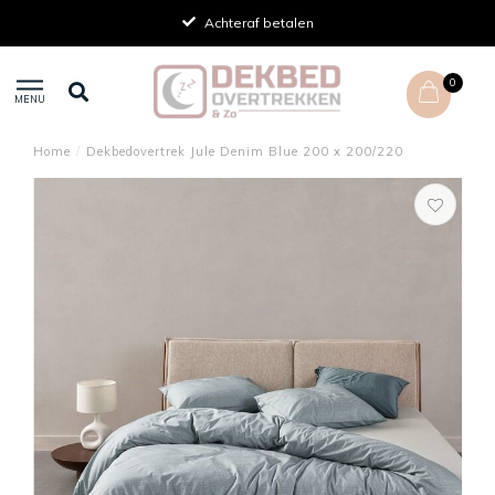
Achteraf betalen
0
MENU
Home
/
Dekbedovertrek Jule Denim Blue 200 x 200/220