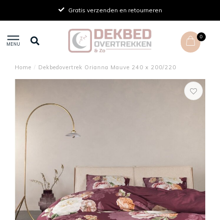
Gratis verzenden en retourneren
0
MENU
Home
/
Dekbedovertrek Orianna Mauve 240 x 200/220