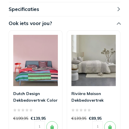
Specificaties
Ook iets voor jou?
Dutch Design
Rivièra Maison
Dekbedovertrek Color
Dekbedovertrek
Clash 240 x 200/220
Ropes Taupe 240 x
200/220
€199,95
€139,95
€139,95
€89,95