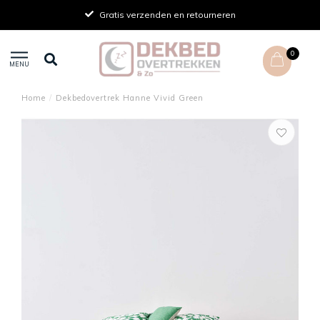
Gratis verzenden en retourneren
0
MENU
Home
/
Dekbedovertrek Hanne Vivid Green