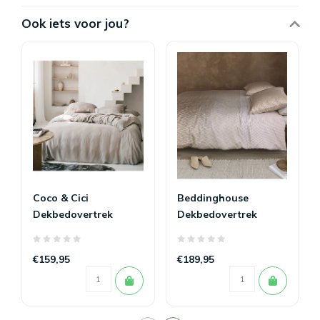
Ook iets voor jou?
Coco & Cici
Beddinghouse
Dekbedovertrek
Dekbedovertrek
Tencel satijn Taupe
Archer Sand
€159,95
€189,95