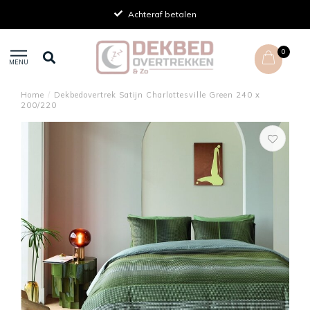
Persoonlijk advies
0
MENU
Home
/
Dekbedovertrek Satijn Charlottesville Green 240 x
200/220