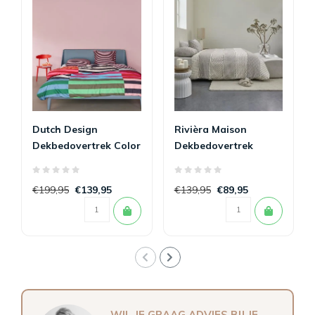
Dutch Design
Rivièra Maison
Dekbedovertrek Color
Dekbedovertrek
Clash 240 x 200/220
Ropes Taupe 240 x
200/220
€199,95
€139,95
€139,95
€89,95
WIL JE GRAAG ADVIES BIJ JE