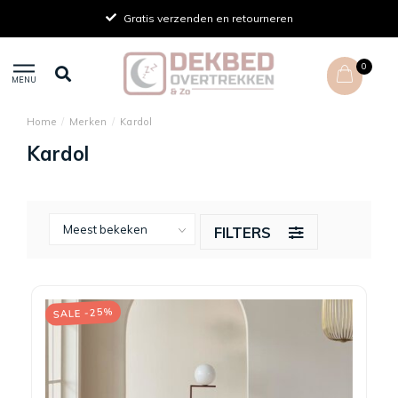
Snelle levering
0
MENU
Home
/
Merken
/
Kardol
Kardol
FILTERS
SALE -25%