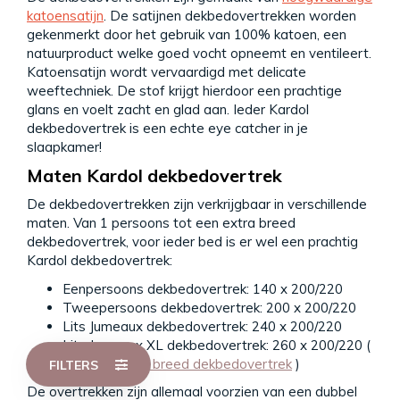
katoensatijn
. De satijnen dekbedovertrekken worden
gekenmerkt door het gebruik van 100% katoen, een
natuurproduct welke goed vocht opneemt en ventileert.
Katoensatijn wordt vervaardigd met delicate
weeftechniek. De stof krijgt hierdoor een prachtige
glans en voelt zacht en glad aan. Ieder Kardol
dekbedovertrek is een echte eye catcher in je
slaapkamer!
Maten Kardol dekbedovertrek
De dekbedovertrekken zijn verkrijgbaar in verschillende
maten. Van 1 persoons tot een extra breed
dekbedovertrek, voor ieder bed is er wel een prachtig
Kardol dekbedovertrek:
Eenpersoons dekbedovertrek: 140 x 200/220
Tweepersoons dekbedovertrek: 200 x 200/220
Lits Jumeaux dekbedovertrek: 240 x 200/220
Lits Jumeaux XL dekbedovertrek: 260 x 200/220 (
Ook wel
extra breed dekbedovertrek
)
FILTERS
De overtrekken zijn allemaal voorzien van een dubbel