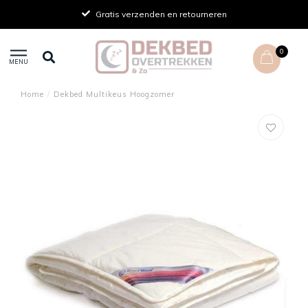
Gratis verzenden en retourneren
0
MENU
Home
/
Dekbed Multikeus Hoogzomer