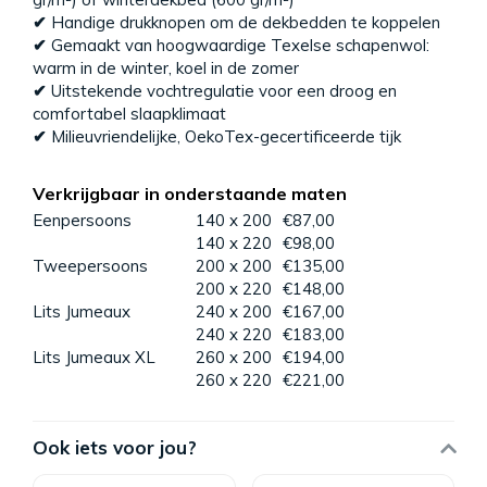
✔
Handige drukknopen om de dekbedden te koppelen
✔
Gemaakt van hoogwaardige Texelse schapenwol:
warm in de winter, koel in de zomer
✔
Uitstekende vochtregulatie voor een droog en
comfortabel slaapklimaat
✔
Milieuvriendelijke, OekoTex-gecertificeerde tijk
Verkrijgbaar in onderstaande maten
Eenpersoons
140 x 200
€87,00
140 x 220
€98,00
Tweepersoons
200 x 200
€135,00
200 x 220
€148,00
Lits Jumeaux
240 x 200
€167,00
240 x 220
€183,00
Lits Jumeaux XL
260 x 200
€194,00
260 x 220
€221,00
Ook iets voor jou?