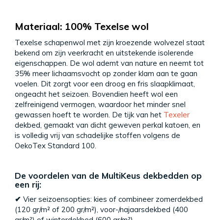
Materiaal: 100% Texelse wol
Texelse schapenwol met zijn kroezende wolvezel staat
bekend om zijn veerkracht en uitstekende isolerende
eigenschappen. De wol ademt van nature en neemt tot
35% meer lichaamsvocht op zonder klam aan te gaan
voelen. Dit zorgt voor een droog en fris slaapklimaat,
ongeacht het seizoen. Bovendien heeft wol een
zelfreinigend vermogen, waardoor het minder snel
gewassen hoeft te worden. De tijk van het
Texeler
dekbed, gemaakt van dicht geweven perkal katoen, en
is volledig vrij van schadelijke stoffen volgens de
OekoTex Standard 100.
De voordelen van de MultiKeus dekbedden op
een rij:
✔
Vier seizoensopties: kies of combineer zomerdekbed
(120 gr/m² of 200 gr/m²), voor-/najaarsdekbed (400
gr/m²) of winterdekbed (600 gr/m²)