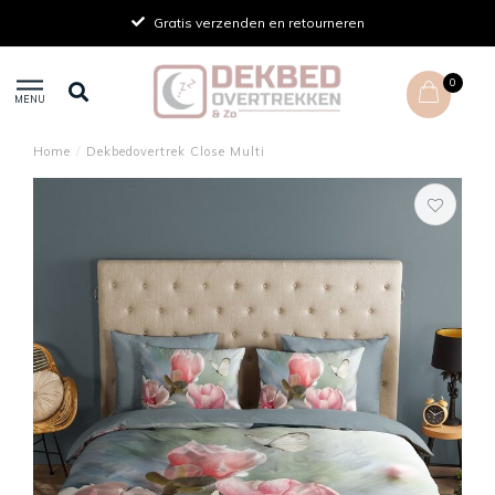
Gratis verzenden en retourneren
0
MENU
Home
/
Dekbedovertrek Close Multi