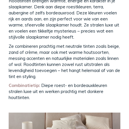
Roodtinten brengen warmte, energie en karakter in je
slaapkamer. Denk aan diepe roestkleuren, terra,
aubergine of zelfs bordeauxrood. Deze kleuren voelen
rijk en aards aan, en zijn perfect voor wie van een
warme, sfeervolle slaapkamer houdt. Ze stralen luxe uit
en voelen een tikkeltje mysterieus – precies wat een
stijlvolle slaapkamer nodig heeft.
Ze combineren prachtig met neutrale tinten zoals beige,
zand of crème, maar ook met warme houtsoorten,
messing accenten en natuurlijke materialen zoals linnen
of wol. Roodtinten kunnen zowel rust uitstralen als
levendigheid toevoegen – het hangt helemaal af van de
tint en styling.
Combinatietip:
Diepe roest- en bordeauxkleuren
stralen luxe uit en werken prachtig met donkere
houttinten.