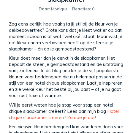
Door
: Monique
Reacties
: 0
Zeg eens eerlijk: hoe vaak sta jij stil bij de kleur van je
dekbedovertrek? Grote kans dat je kiest wat er op dat
moment schoon is of wat "wel oké" staat. Maar wist je
dat kleur enorm veel invloed heeft op de sfeer in je
slaapkamer – én op je gemoedstoestand?
Kleur doet meer dan je denkt in de slaapkamer. Het
bepaalt de sfeer, je gemoedstoestand én de uitstraling
van je interieur. In dit blog ontdek je de vijf populairste
kleuren voor beddengoed die nu helemaal passen in de
stijl van een hotel chique slaapkamer. Laat je inspireren
en zie welke kleur het beste bij jou past – of je nu gaat
voor rust, luxe of warmte.
Wil je eerst weten hoe je stap voor stap een hotel
chique slaapkamer creëert? Lees dan mijn blog
Hotel
chique slaapkamer creëren? Zo doe je dat!
Een nieuwe kleur beddengoed kan wonderen doen voor
je slaapkamer. Het verandert niet alleen de sfeer, maar