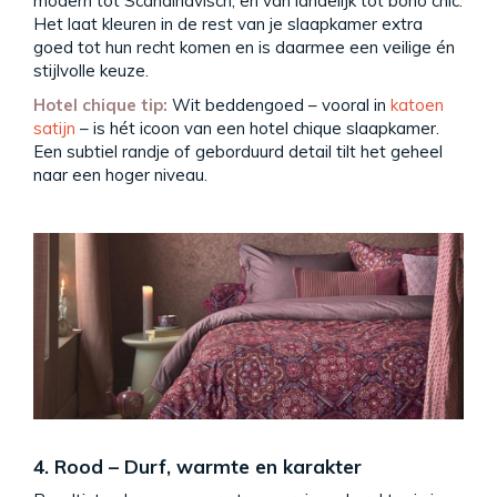
modern tot Scandinavisch, en van landelijk tot boho chic.
Het laat kleuren in de rest van je slaapkamer extra
goed tot hun recht komen en is daarmee een veilige én
stijlvolle keuze.
Hotel chique tip:
Wit beddengoed – vooral in
katoen
satijn
– is hét icoon van een hotel chique slaapkamer.
Een subtiel randje of geborduurd detail tilt het geheel
naar een hoger niveau.
4. Rood – Durf, warmte en karakter