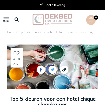
Snelle levering
0
MENU
Home
/
Top 5 kleuren voor een hotel chique slaapkamer
/
Blog
02
AUG
2025
Top 5 kleuren voor een hotel chique
slaapkamer