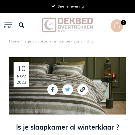
Snelle levering
0
MENU
Home
/
Is je slaapkamer al winterklaar ?
/
Blog
10
NOV
2023
Is je slaapkamer al winterklaar ?