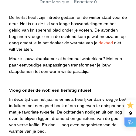
Door
: Monique
Reacties
: 0
De herfst heeft zijn intrede gedaan en de winter staat voor de
deur. Het is nu de tijd van lange boswandelingen en het
geluid van knisperend blad onder je voeten. De avonden
beginnen vroeger en in de ochtend kom je wat moeizaam op
gang omdat je in het donker de warmte van je
dekbed
niet
wilt verlaten.
Maar is jouw slaapkamer al helemaal winterklaar? Met een
paar eenvoudige aanpassingen transformeer je jouw
slaapdomein tot een warm winterparadijs.
Vroeg onder de wol; een herfstig ritueel
In deze tijd van het jaar is er niets heerlijker dan vroeg je bed
induiken met een goed boek of om nog even te ontspannen
met je favoriete tv-serie. De ochtenden nodigen uit om nog
9
even te blijven liggen, dromend en genietend van de geur
van verse koffie. En dan ... nog even nagenieten van de
warmte van je bed.