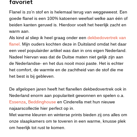
favoriet
Flanel is zo’n stof en is helemaal terug van weggeweest. Een
goede flanel is een 100% katoenen weefsel welke aan één of
beiden kanten geruwd is. Hierdoor voelt het heerlijk zacht en
warm aan.
Als kind al sliep ik heel graag onder een
dekbedovertrek van
flanel
. Mijn ouders kochten deze in Duitsland omdat het daar
een veel populairder artikel was dan in ons eigen Nederland.
Nadeel hiervan was dat de Duitse maten niet gelijk zijn aan
de Nederlandse- en het dus nooit mooi paste. Het is echter
het comfort, de warmte en de zachtheid van de stof die me
het best is bij gebleven.
De afgelopen jaren heeft het flanellen dekbedovertrek ook in
Nederland enorm aan populariteit gewonnen en spelen o.a.
Essenza
,
Beddinghouse
en Cinderella met hun nieuwe
najaarscollectie hier perfect op in.
Met warme kleuren en winterse prints bieden zij ons alles om
onze slaapkamers om te toveren in een warme, knusse plek
om heerlijk tot rust te komen.