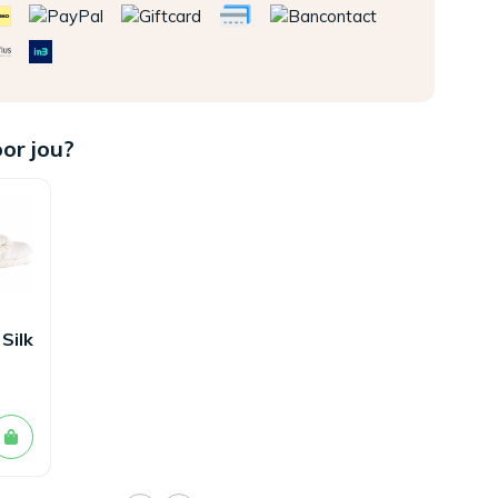
oor jou?
Silk
bed