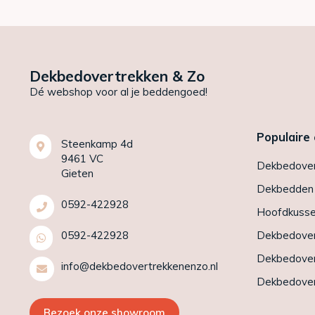
Dekbedovertrekken & Zo
Dé webshop voor al je beddengoed!
Populaire
Steenkamp 4d
9461 VC
Dekbedover
Gieten
Dekbedden
0592-422928
Hoofdkuss
0592-422928
Dekbedover
Dekbedover
info@dekbedovertrekkenenzo.nl
Dekbedover
Bezoek onze showroom