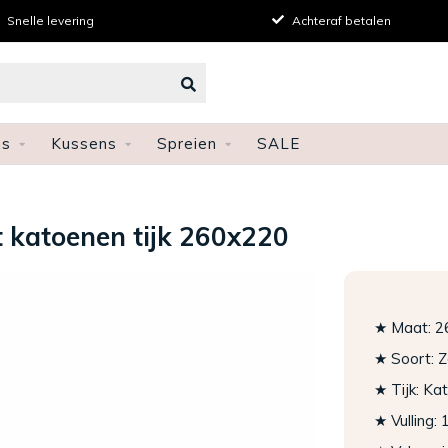
le levering
Achteraf betalen
ns
Kussens
Spreien
SALE
 katoenen tijk 260x220
★ Maat: 2
★ Soort: 
★ Tijk: Ka
★ Vulling