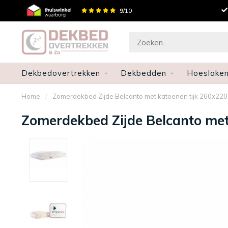
Gratis verzenden en retourneren
9
/10
Snel
Dekbedovertrekken
Dekbedden
Hoeslake
Home
/
Zomerdekbed Zijde Belcanto met katoenen tijk 260x220
Zomerdekbed Zijde Belcanto met