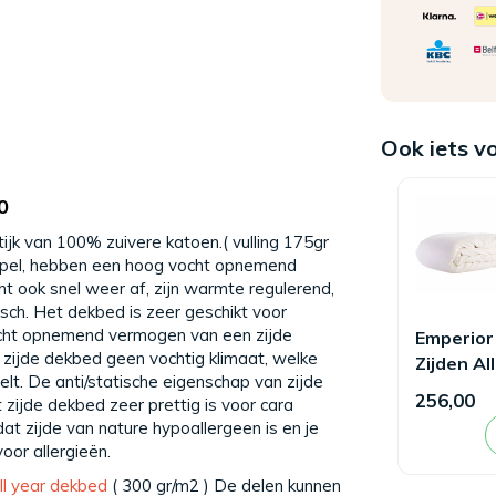
Ook iets v
0
k van 100% zuivere katoen.( vulling 175gr
soepel, hebben een hoog vocht opnemend
t ook snel weer af, zijn warmte regulerend,
tisch. Het dekbed is zeer geschikt voor
ocht opnemend vermogen van een zijde
Emperior 
n zijde dekbed geen vochtig klimaat, welke
Zijden All
telt. De anti/statische eigenschap van zijde
Year dek
256,00
zijde dekbed zeer prettig is voor cara
Belcanto
 zijde van nature hypoallergeen is en je
or allergieën.
ll year dekbed
( 300 gr/m2 ) De delen kunnen