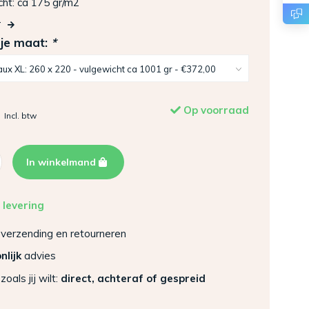
ht: ca 175 gr/m2
r
 je maat:
*
Op voorraad
Incl. btw
In winkelmand
 levering
verzending en retourneren
nlijk
advies
zoals jij wilt:
direct, achteraf of gespreid