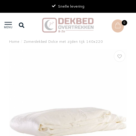
Snelle levering
0
MENU
Home
/
Zomerdekbed Dolce met zijden tijk 140x220