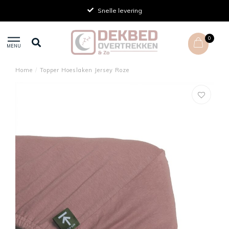
Snelle levering
0
MENU
Home
/
Topper Hoeslaken Jersey Roze