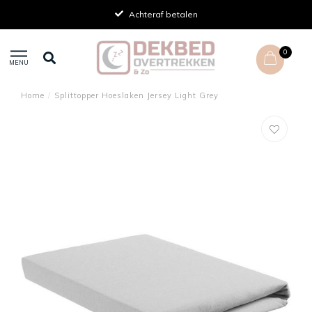
Achteraf betalen
0
MENU
Home
/
Splittopper Hoeslaken Jersey Light Grey