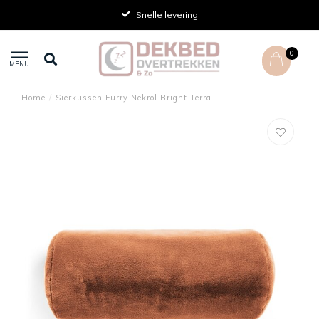
Snelle levering
0
MENU
Home
/
Sierkussen Furry Nekrol Bright Terra