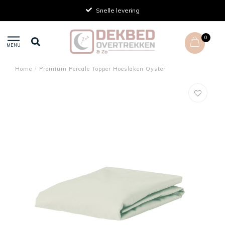
Snelle levering
0
MENU
Home
/
Premium Percale Topper Hoeslaken Oyster