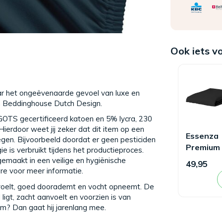
Ook iets v
ar het ongeëvenaarde gevoel van luxe en
 Beddinghouse Dutch Design.
GOTS gecertificeerd katoen en 5% lycra, 230
ierdoor weet jij zeker dat dit item op een
Essenza
regen. Bijvoorbeeld doordat er geen pesticiden
Premium
e is verbruikt tijdens het productieproces.
Percale
gemaakt in een veilige en hygiënische
49,95
Hoeslak
re voor meer informatie.
Antracie
anvoelt, goed doorademt en vocht opneemt. De
 ligt, zacht aanvoelt en voorzien is van
tem? Dan gaat hij jarenlang mee.