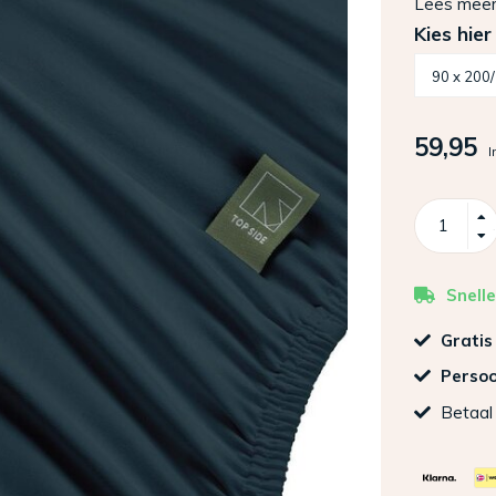
Lees mee
Kies hier
59,95
I
Snelle
Gratis
Persoo
Betaal 