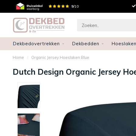
Gratis verzenden en retourneren
9
/10
Dekbedovertrekken
Dekbedden
Hoeslake
Home
/
Organic Jersey Hoeslaken Blue
Dutch Design Organic Jersey Ho