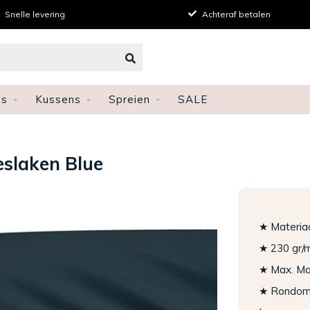
Snelle levering
Achteraf betalen
ns
Kussens
Spreien
SALE
eslaken Blue
★ Materiaa
★ 230 gr/
★ Max. Ma
★ Rondom 