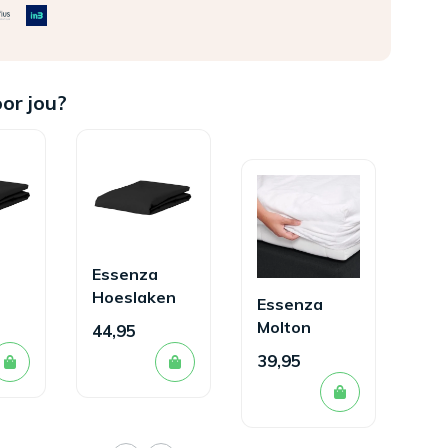
oor jou?
Essenza
Hoeslaken
Essenza
Minte
Molton
44,95
en
Antraciet
Hoeslaken
39,95
t