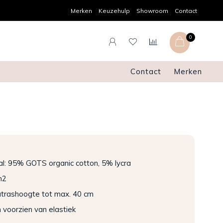
Persoonlijk advies
Gratis verz
Merken
Keuzehulp
Showroom
Contact
0
Contact
Merken
l: 95% GOTS organic cotton, 5% lycra
m2
trashoogte tot max. 40 cm
voorzien van elastiek