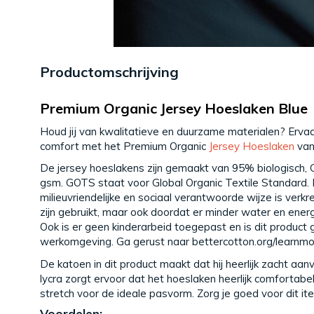
Productomschrijving
Premium Organic Jersey Hoeslaken Blue
Houd jij van kwalitatieve en duurzame materialen? Erva
comfort met het Premium Organic
Jersey Hoeslaken
van
De jersey hoeslakens zijn gemaakt van 95% biologisch, 
gsm. GOTS staat voor Global Organic Textile Standard. H
milieuvriendelijke en sociaal verantwoorde wijze is verk
zijn gebruikt, maar ook doordat er minder water en energi
Ook is er geen kinderarbeid toegepast en is dit product 
werkomgeving. Ga gerust naar bettercotton.org/learnmo
De katoen in dit product maakt dat hij heerlijk zacht a
lycra zorgt ervoor dat het hoeslaken heerlijk comfortabel
stretch voor de ideale pasvorm. Zorg je goed voor dit i
Voordelen: