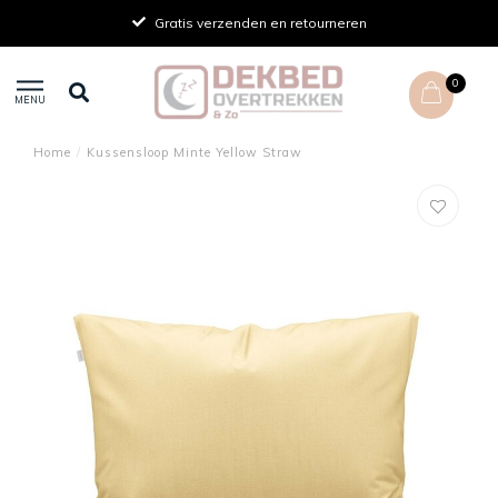
Gratis verzenden en retourneren
0
MENU
Home
/
Kussensloop Minte Yellow Straw