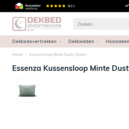
Gratis verzenden en retourneren
9
/10
Dekbedovertrekken
Dekbedden
Hoeslake
Home
/
Kussensloop Minte Dusty Green
Essenza Kussensloop Minte Dust