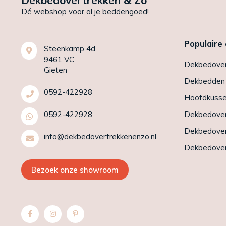
Dekbedovertrekken & Zo
Dé webshop voor al je beddengoed!
Populaire
Steenkamp 4d
9461 VC
Dekbedover
Gieten
Dekbedden
0592-422928
Hoofdkuss
0592-422928
Dekbedover
Dekbedover
info@dekbedovertrekkenenzo.nl
Dekbedover
Bezoek onze showroom