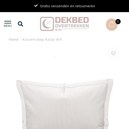
Gratis verzenden en retourneren
0
MENU
Home
/
Kussensloop Aziza Wit