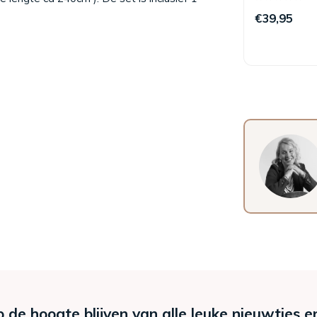
€39,95
p de hoogte blijven van alle leuke nieuwtjes e