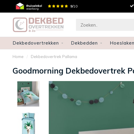
Gratis verzenden en retourneren
9
/10
Dekbedovertrekken
Dekbedden
Hoeslake
Home
/
Dekbedovertrek Pallama
Goodmorning Dekbedovertrek P