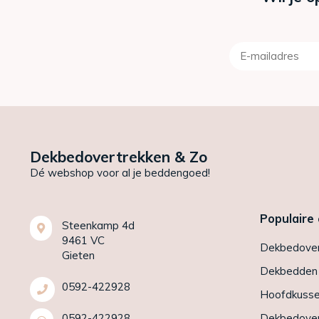
Dekbedovertrekken & Zo
Dé webshop voor al je beddengoed!
Populaire
Steenkamp 4d
9461 VC
Dekbedover
Gieten
Dekbedden
0592-422928
Hoofdkuss
0592-422928
Dekbedover