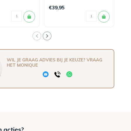
€39,95
€3
WIL JE GRAAG ADVIES BIJ JE KEUZE? VRAAG
HET MONIQUE
n acties?