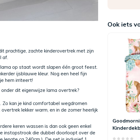
Ook iets v
it prachtige, zachte kinderovertrek met zijn
 af.
 lama op staat wordt slapen één groot feest.
kerder ijsblauwe kleur. Nog een heel fijn
e hem irriteert!
 onder dit eigenwijze lama overtrek?
. Zo kan je kind comfortabel wegdromen
 overtrek lekker warm, en in de zomer heerlijk
Goodmorni
erdere keren wassen is dan ook geen enkel
Kinderdek
e instopstrook die dubbel doorloopt over de
Sweet
 lengte ca 240cm ). De set is inclusief 1