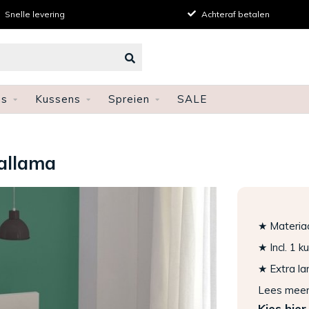
Snelle levering
Achteraf betalen
ns
Kussens
Spreien
SALE
allama
★ Materia
★ Incl. 1 
★ Extra la
Lees mee
Kies hier