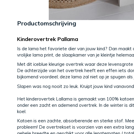
Productomschrijving
Kinderovertrek Pallama
Is de lama het favoriete dier van jouw kind? Dan maakt d
vrolijke lama print, de slaapkamer van je kleintje helemaal
Met dit iceblue kleurige overtrek waar deze levensgrote
De achterzijde van het overtrek heeft een effen iets don
bijkomend voordeel; deze lama zal niet op je spugen als j
Slapen was nog nooit zo leuk. Kruipt jouw kind vanavond
Het kinderovertek Lallama is gemaakt van 100% katoen
onder een zacht en ademend overtrek. In de winter is dit
koel.
Katoen is een zachte, absorberende en sterke stof. Me
probleem! De overtrekset is voorzien van een extra lang
gehele breedte en geschikt voor alle lengtematen ( totale