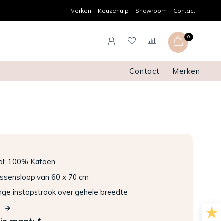
Persoonlijk advies
Gratis verz
Merken
Keuzehulp
Showroom
Contact
0
Contact
Merken
al: 100% Katoen
kussensloop van 60 x 70 cm
nge instopstrook over gehele breedte
r
 je maat:
*