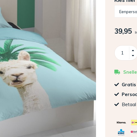
39,95
I
Snelle
Gratis
Persoo
Betaal 