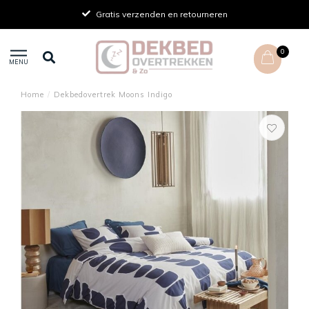
Gratis verzenden en retourneren
0
MENU
Home
/
Dekbedovertrek Moons Indigo