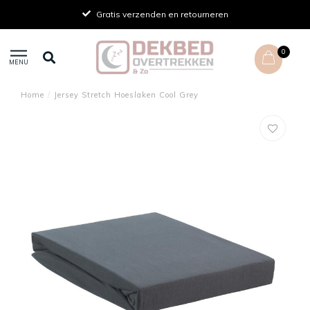
Gratis verzenden en retourneren
0
MENU
Home
/
Jersey Stretch Hoeslaken Cool Grey