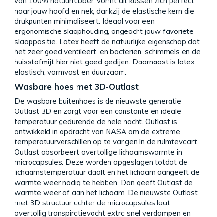
van 100% natuurrubber, vormt dit kussen zich perfect
naar jouw hoofd en nek, dankzij de elastische kern die
drukpunten minimaliseert. Ideaal voor een
ergonomische slaaphouding, ongeacht jouw favoriete
slaappositie. Latex heeft de natuurlijke eigenschap dat
het zeer goed ventileert, en bacteriën, schimmels en de
huisstofmijt hier niet goed gedijen. Daarnaast is latex
elastisch, vormvast en duurzaam.
Wasbare hoes met 3D-Outlast
De wasbare buitenhoes is de nieuwste generatie
Outlast 3D en zorgt voor een constante en ideale
temperatuur gedurende de hele nacht. Outlast is
ontwikkeld in opdracht van NASA om de extreme
temperatuurverschillen op te vangen in de ruimtevaart.
Outlast absorbeert overtollige lichaamswarmte in
microcapsules. Deze worden opgeslagen totdat de
lichaamstemperatuur daalt en het lichaam aangeeft de
warmte weer nodig te hebben. Dan geeft Outlast de
warmte weer af aan het lichaam. De nieuwste Outlast
met 3D structuur achter de microcapsules laat
overtollig transpiratievocht extra snel verdampen en