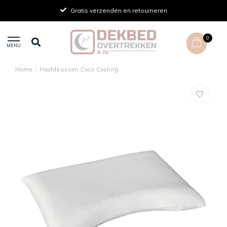
Gratis verzenden en retourneren
0
MENU
Home
/
Hoofdkussen Coco Cooling