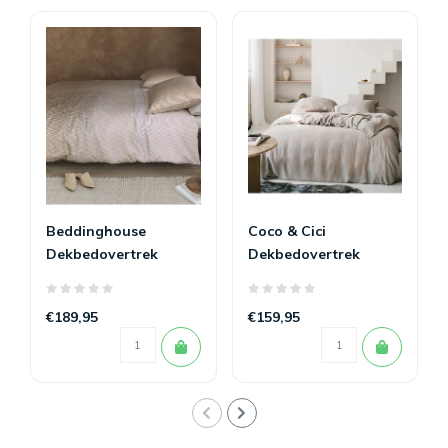
Beddinghouse
Coco & Cici
Dekbedovertrek
Dekbedovertrek
Archer Sand
Tencel satijn Taupe
€189,95
€159,95