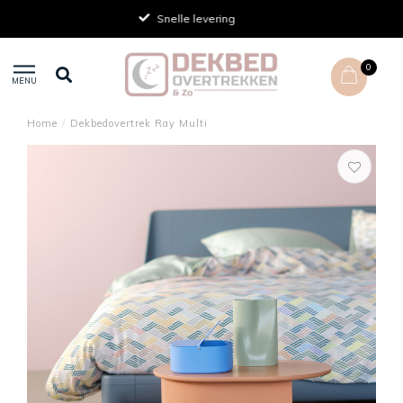
Achteraf betalen
0
MENU
Home
/
Dekbedovertrek Ray Multi