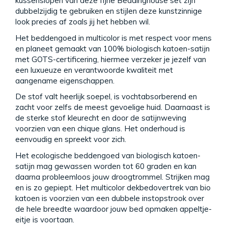
kussenslopen van deze fijne Beddinghouse set zijn
dubbelzijdig te gebruiken en stijlen deze kunstzinnige
look precies af zoals jij het hebben wil.
Het beddengoed in multicolor is met respect voor mens
en planeet gemaakt van 100% biologisch katoen-satijn
met GOTS-certificering, hiermee verzeker je jezelf van
een luxueuze en verantwoorde kwaliteit met
aangename eigenschappen.
De stof valt heerlijk soepel, is vochtabsorberend en
zacht voor zelfs de meest gevoelige huid. Daarnaast is
de sterke stof kleurecht en door de satijnweving
voorzien van een chique glans. Het onderhoud is
eenvoudig en spreekt voor zich.
Het ecologische beddengoed van biologisch katoen-
satijn mag gewassen worden tot 60 graden en kan
daarna probleemloos jouw droogtrommel. Strijken mag
en is zo gepiept. Het multicolor dekbedovertrek van bio
katoen is voorzien van een dubbele instopstrook over
de hele breedte waardoor jouw bed opmaken appeltje-
eitje is voortaan.