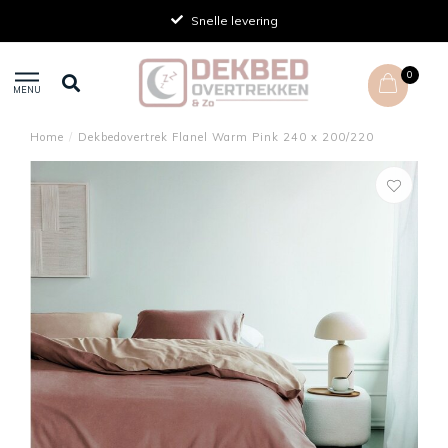
Snelle levering
0
MENU
Home
/
Dekbedovertrek Flanel Warm Pink 240 x 200/220