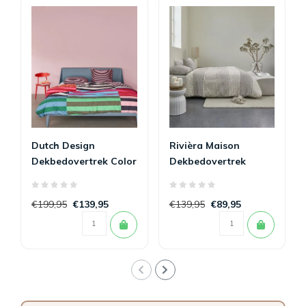
Dutch Design
Rivièra Maison
Dekbedovertrek Color
Dekbedovertrek
Clash 240 x 200/220
Ropes Taupe 240 x
200/220
€199,95
€139,95
€139,95
€89,95