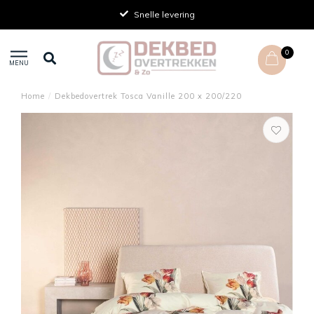
Snelle levering
0
MENU
Home
/
Dekbedovertrek Tosca Vanille 200 x 200/220