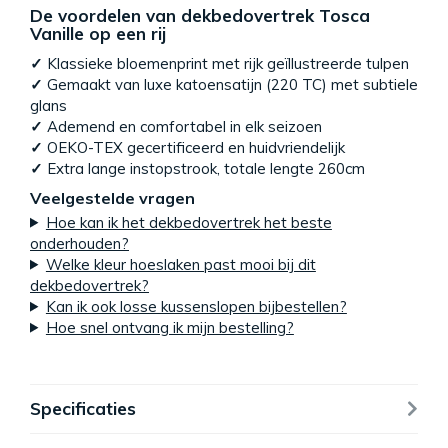
De voordelen van dekbedovertrek Tosca
Vanille op een rij
✓
Klassieke bloemenprint met rijk geïllustreerde tulpen
✓
Gemaakt van luxe katoensatijn (220 TC) met subtiele
glans
✓
Ademend en comfortabel in elk seizoen
✓
OEKO-TEX gecertificeerd en huidvriendelijk
✓
Extra lange instopstrook, totale lengte 260cm
Veelgestelde vragen
Hoe kan ik het dekbedovertrek het beste
onderhouden?
Welke kleur hoeslaken past mooi bij dit
dekbedovertrek?
Kan ik ook losse kussenslopen bijbestellen?
Hoe snel ontvang ik mijn bestelling?
Specificaties