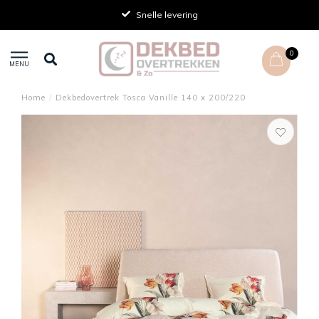
Snelle levering
0
MENU
Home
/
Dekbedovertrek Tosca Vanille 140 x 200/220