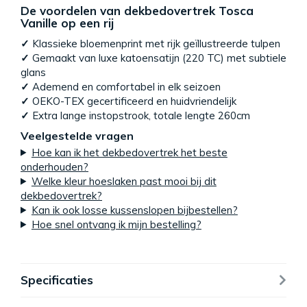
De voordelen van dekbedovertrek Tosca
Vanille op een rij
✓
Klassieke bloemenprint met rijk geïllustreerde tulpen
✓
Gemaakt van luxe katoensatijn (220 TC) met subtiele
glans
✓
Ademend en comfortabel in elk seizoen
✓
OEKO-TEX gecertificeerd en huidvriendelijk
✓
Extra lange instopstrook, totale lengte 260cm
Veelgestelde vragen
Hoe kan ik het dekbedovertrek het beste
onderhouden?
Welke kleur hoeslaken past mooi bij dit
dekbedovertrek?
Kan ik ook losse kussenslopen bijbestellen?
Hoe snel ontvang ik mijn bestelling?
Specificaties