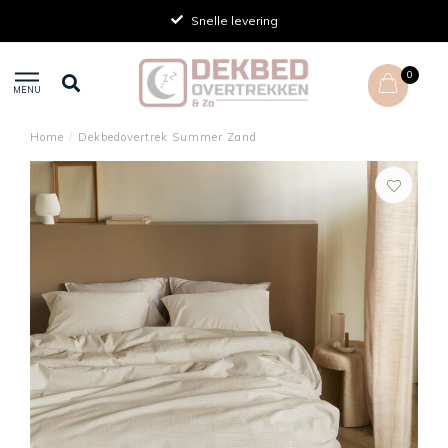
Snelle levering
0
MENU
Home
/
Dekbedovertrek Summer Zand