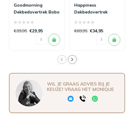
Goodmorning
Happiness
Dekbedovertrek Bobo
Dekbedovertrek
140 x 200/220
Rocky 140 x 200/220
€39,95
€29,95
€69,95
€34,95
WIL JE GRAAG ADVIES BIJ JE
KEUZE? VRAAG HET MONIQUE