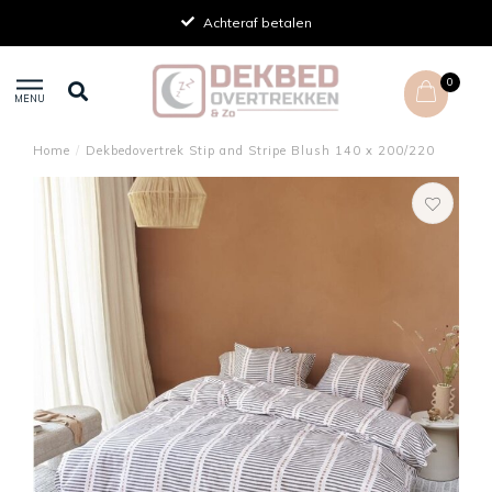
Achteraf betalen
0
MENU
Home
/
Dekbedovertrek Stip and Stripe Blush 140 x 200/220